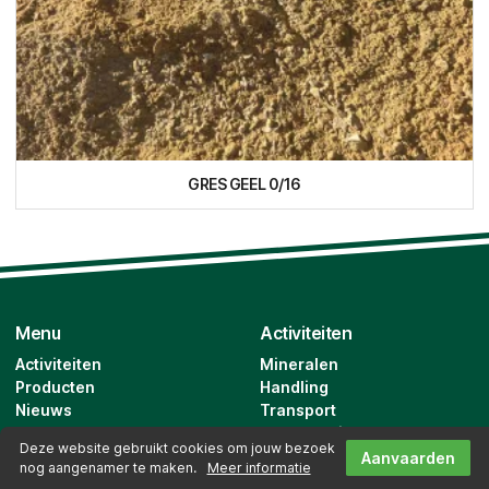
GRES GEEL 0/16
Menu
Activiteiten
Activiteiten
Mineralen
Producten
Handling
Nieuws
Transport
Over ons
Warehousing
Deze website gebruikt cookies om jouw bezoek
Vacatures
Outsourcing
Aanvaarden
nog aangenamer te maken.
Meer informatie
Contact