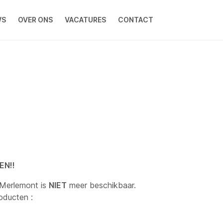
WS
OVER ONS
VACATURES
CONTACT
EN!!
 Merlemont is
NIET
meer beschikbaar.
oducten :